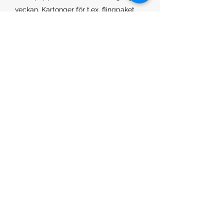
veckan. Kartonger för t.ex. flingpaket
eller pasta kastas bland de vanliga
hushållssoporna.
Tomglas kartonger och övrigt
deponiavfall, du hittar
uppsamlingsplatser på Frejgatan högst
upp i backen mot Norrtullsgatan.
Grovsopor kastas på återbruket vid
Roslagstull (Cedersdalsgatan 7) där
kan man även gratis låna
transportcykel i 2 timmar.
Foto: Eleonor Björkman.